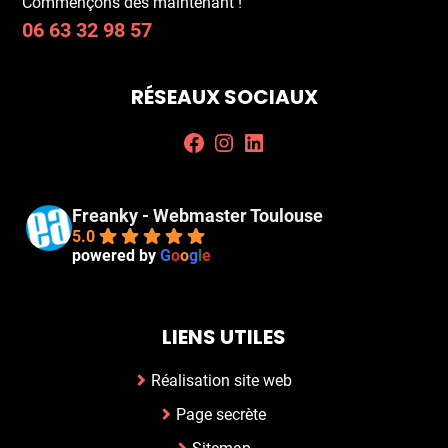
Commençons dès maintenant !
06 63 32 98 57
RÉSEAUX SOCIAUX
Facebook
Instagram
LinkedIn
Freanky - Webmaster Toulouse
5.0
powered by
G
o
o
g
l
e
LIENS UTILES
Réalisation site web
Page secrète