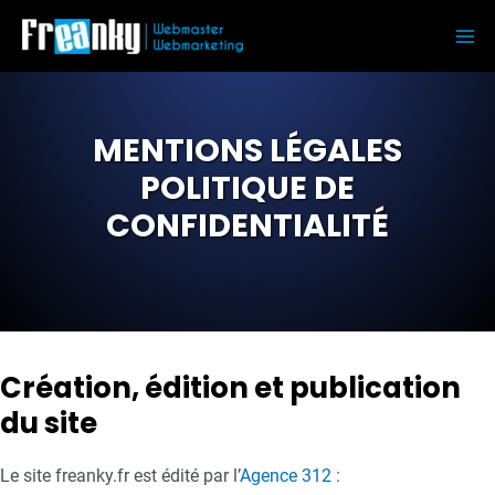
Aller
au
Ma
contenu
Me
MENTIONS LÉGALES
POLITIQUE DE
CONFIDENTIALITÉ
Création, édition et publication
du site
Le site freanky.fr est édité par l’
Agence 312
: