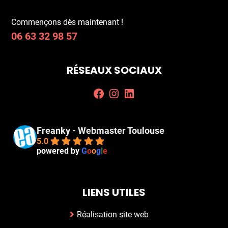
Commençons dès maintenant !
06 63 32 98 57
RÉSEAUX SOCIAUX
Facebook
Instagram
LinkedIn
Freanky - Webmaster Toulouse
5.0
powered by
G
o
o
g
l
e
LIENS UTILES
Réalisation site web