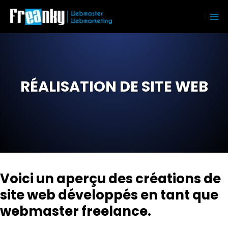
Aller
au
Ma
contenu
Me
RÉALISATION DE SITE WEB
Voici un aperçu des créations de
site web développés en tant que
webmaster freelance.